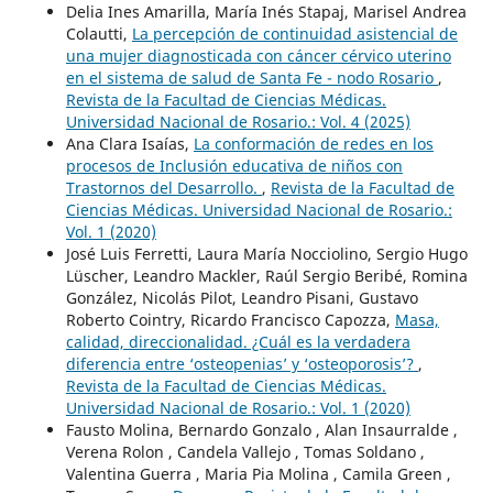
Delia Ines Amarilla, María Inés Stapaj, Marisel Andrea
Colautti,
La percepción de continuidad asistencial de
una mujer diagnosticada con cáncer cérvico uterino
en el sistema de salud de Santa Fe - nodo Rosario
,
Revista de la Facultad de Ciencias Médicas.
Universidad Nacional de Rosario.: Vol. 4 (2025)
Ana Clara Isaías,
La conformación de redes en los
procesos de Inclusión educativa de niños con
Trastornos del Desarrollo.
,
Revista de la Facultad de
Ciencias Médicas. Universidad Nacional de Rosario.:
Vol. 1 (2020)
José Luis Ferretti, Laura María Nocciolino, Sergio Hugo
Lüscher, Leandro Mackler, Raúl Sergio Beribé, Romina
González, Nicolás Pilot, Leandro Pisani, Gustavo
Roberto Cointry, Ricardo Francisco Capozza,
Masa,
calidad, direccionalidad. ¿Cuál es la verdadera
diferencia entre ‘osteopenias’ y ‘osteoporosis’?
,
Revista de la Facultad de Ciencias Médicas.
Universidad Nacional de Rosario.: Vol. 1 (2020)
Fausto Molina, Bernardo Gonzalo , Alan Insaurralde ,
Verena Rolon , Candela Vallejo , Tomas Soldano ,
Valentina Guerra , Maria Pia Molina , Camila Green ,