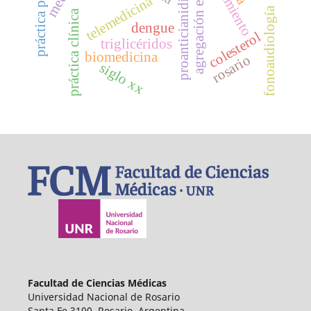
agregación eritrocitaria
tratamiento
proanticianidinas
telemedicina
fonoaudiología
práctica clínica
dengue
colesterol
triglicéridos
biomedicina
rosario
siglo xx
Facultad de Ciencias Médicas
Universidad Nacional de Rosario
Santa Fe 3100, Rosario, Argentina