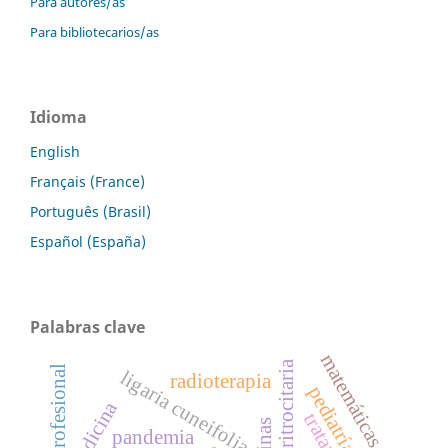
Para autores/as
Para bibliotecarios/as
Idioma
English
Français (France)
Português (Brasil)
Español (España)
Palabras clave
matemáticas
práctica profesional
ligaria cuneifolia
radioterapia
pediatría
medicina
pandemia