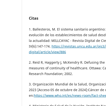
Citas
1. Ballesteros, M. El sistema sanitario argentino: 
evolución de los establecimientos de salud desd
la actualidad: MILLCAYAC - Revista Digital de Cie
IV(6):147-174.
https://revistas.uncu.edu.ar/ojs3
digital/article/view/886
2. Reid R, Haggerty J, McKendry R. Defusing the
measures of continuity of healthcare. Ottawa: C
Research Foundation; 2002.
3. Organización Mundial de la Salud, Organizac
2023 [Acceso 05 de octubre de 2024]:Cáncer de c
en:
https://www.who.int/es/news-room/fact-sheet
4. Ministerio de Salud de la Nación, Instituto Na