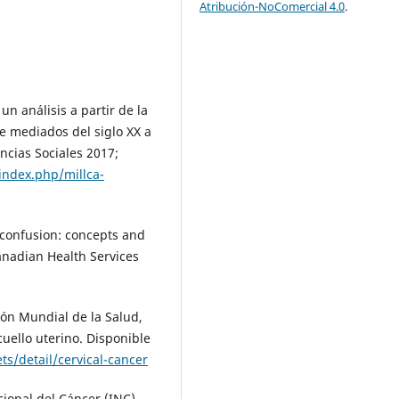
Atribución-NoComercial 4.0
.
un análisis a partir de la
e mediados del siglo XX a
ncias Sociales 2017;
/index.php/millca-
 confusion: concepts and
anadian Health Services
ión Mundial de la Salud,
uello uterino. Disponible
s/detail/cervical-cancer
cional del Cáncer (INC),