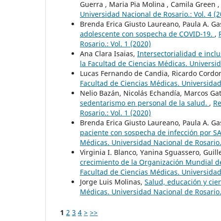
Guerra , Maria Pia Molina , Camila Green 
Universidad Nacional de Rosario.: Vol. 4 (
Brenda Erica Giusto Laureano, Paula A. Gas
adolescente con sospecha de COVID-19.
,
Rosario.: Vol. 1 (2020)
Ana Clara Isaias,
Intersectorialidad e incl
la Facultad de Ciencias Médicas. Universid
Lucas Fernando de Candia, Ricardo Cordon
Facultad de Ciencias Médicas. Universidad 
Nelio Bazán, Nicolás Echandía, Marcos Gat
sedentarismo en personal de la salud.
,
Re
Rosario.: Vol. 1 (2020)
Brenda Erica Giusto Laureano, Paula A. Gas
paciente con sospecha de infección por S
Médicas. Universidad Nacional de Rosario.:
Virginia I. Blanco, Yanina Sguassero, Guil
crecimiento de la Organización Mundial de
Facultad de Ciencias Médicas. Universidad 
Jorge Luis Molinas,
Salud, educación y ci
Médicas. Universidad Nacional de Rosario.:
1
2
3
4
>
>>