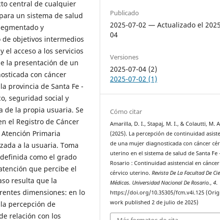
cto central de cualquier
Publicado
 para un sistema de salud
2025-07-02 — Actualizado el 202
 segmentado y
04
 de objetivos intermedios
y el acceso a los servicios
Versiones
de la presentación de un
2025-07-04 (2)
nosticada con cáncer
2025-07-02 (1)
la provincia de Santa Fe -
o, seguridad social y
a de la propia usuaria. Se
Cómo citar
en el Registro de Cáncer
Amarilla, D. I., Stapaj, M. I., & Colautti, M. A
 Atención Primaria
(2025). La percepción de continuidad asiste
de una mujer diagnosticada con cáncer cér
izada a la usuaria. Toma
uterino en el sistema de salud de Santa Fe
 definida como el grado
Rosario : Continuidad asistencial en cáncer
atención que percibe el
cérvico uterino.
Revista De La Facultad De Ci
aso resulta que la
Médicas. Universidad Nacional De Rosario.
,
4
.
ferentes dimensiones: en lo
https://doi.org/10.35305/fcm.v4i.125 (Orig
work published 2 de julio de 2025)
 la percepción de
de relación con los
Más formatos de cita