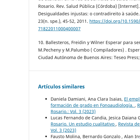
Rosario. Rev. Salud Pública (Córdoba) [Internet]. 
Desigualdades injustas: o contradireito à saúde.
23(n. spe.), 45-52, 2011.
https://doi.org/10.1590
71822011000400007
10. Ballesteros, Freidin y Wilner Esperar para se
M.Pecheny y M.Palumbo ( Compiladores) . Espera
Ciudad Autónoma de Buenos Aires: Teseo Press; 
Artículos similares
Daniela Damiani, Ana Clara Isaias,
El empl
formación de grado en Fonoaudiología.
,
R
Rosario.: Vol. 3 (2023)
Lucas Fernando de Candia, Jesica Daiana
Rosario. Un estudio cualitativo
,
Revista de
Vol. 3 (2023)
Fausto Molina, Bernardo Gonzalo , Alan Ins