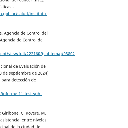
sticas -
.gob.ar/salud/instituto-
Fe, Agencia de Control del
]Agencia de Control de
tent/view/full/222160/(subtema)/93802
acional de Evaluación de
0 de septiembre de 2024]
o para detección de
s/informe-11-test-vph-
N; Giribone, C; Rovere, M.
asistencial entre niveles
cipal de la ciudad de