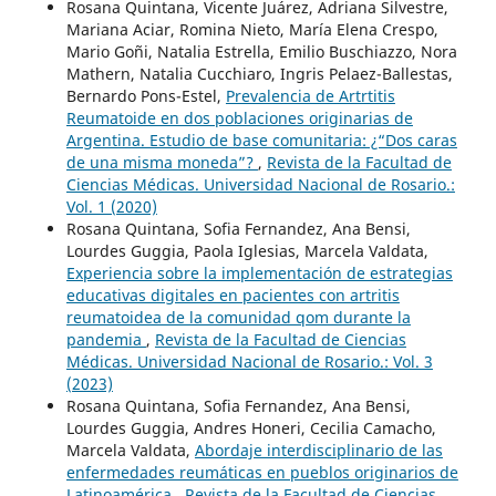
Rosana Quintana, Vicente Juárez, Adriana Silvestre,
Mariana Aciar, Romina Nieto, María Elena Crespo,
Mario Goñi, Natalia Estrella, Emilio Buschiazzo, Nora
Mathern, Natalia Cucchiaro, Ingris Pelaez-Ballestas,
Bernardo Pons-Estel,
Prevalencia de Artrtitis
Reumatoide en dos poblaciones originarias de
Argentina. Estudio de base comunitaria: ¿“Dos caras
de una misma moneda”?
,
Revista de la Facultad de
Ciencias Médicas. Universidad Nacional de Rosario.:
Vol. 1 (2020)
Rosana Quintana, Sofia Fernandez, Ana Bensi,
Lourdes Guggia, Paola Iglesias, Marcela Valdata,
Experiencia sobre la implementación de estrategias
educativas digitales en pacientes con artritis
reumatoidea de la comunidad qom durante la
pandemia
,
Revista de la Facultad de Ciencias
Médicas. Universidad Nacional de Rosario.: Vol. 3
(2023)
Rosana Quintana, Sofia Fernandez, Ana Bensi,
Lourdes Guggia, Andres Honeri, Cecilia Camacho,
Marcela Valdata,
Abordaje interdisciplinario de las
enfermedades reumáticas en pueblos originarios de
Latinoamérica
,
Revista de la Facultad de Ciencias