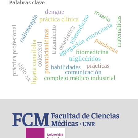
Palabras clave
dengue
rosario
telemedicina
radioterapia
práctica clínica
matemáticas
agregación eritrocitaria
estadística
práctica profesional
tratamiento
proanticianidinas
pandemia
ligaria cuneifolia
colesterol
biomedicina
triglicéridos
siglo xx
prácticas
habilidades
comunicación
complejo médico industrial